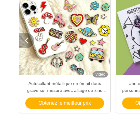

Vidéo
Vidéo
nc 3D
Autocollant métallique en émail doux
Une é
en or
gravé sur mesure avec alliage de zinc
personnal
lômes
pour les occasions de téléphone
logo 
Obtenez le meilleur prix
Ob