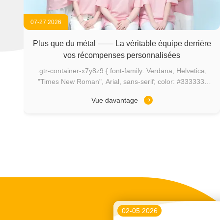
07-27 2026
l
Plus que du métal —— La véritable équipe derrière
vos récompenses personnalisées
.gtr-container-x7y8z9 { font-family: Verdana, Helvetica,
"Times New Roman", Arial, sans-serif; color: #333333;
line-height: 1.6; padding: 20px; box-sizing: border-box;
Vue davantage
overflow-x: hidden; } .gtr-container-x7y8z9 p { font-size:
14px; margin-bottom: 1em; text-align: left !important; }
.gtr-container-x7y8z9 strong { font-weight: bold; } .gtr-
container-x7y8z9 .gtr-title { font-size: 18px; font-weight:
bold; color: #FDA300; margin-bottom: 1.2em; text-align:
left !important; } .gtr-container-x7y8z9 .gtr-section {
margin-bottom: 30px; padding: 15px; border-radius: 8px;
box-shadow: 0 2px 8px rgba(0, 0, 0, 0.05); background-
color: #ffffff; } .gtr-container-x7y8z9 .gtr-image-wrapper {
margin-bottom: 30px; text-align: center; overflow-x: auto; }
02-05 2026
.gtr-container-x7y8z9 .gtr-image-wrapper img { display: