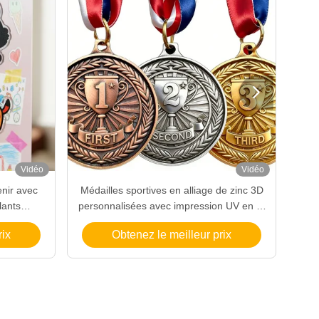

Vidéo
Vidéo
enir avec
Médailles sportives en alliage de zinc 3D
A
lants
personnalisées avec impression UV en or
gr
pour
pour le marathon, la remise des diplômes
rix
Obtenez le meilleur prix
e dessin
et les prix.
ue