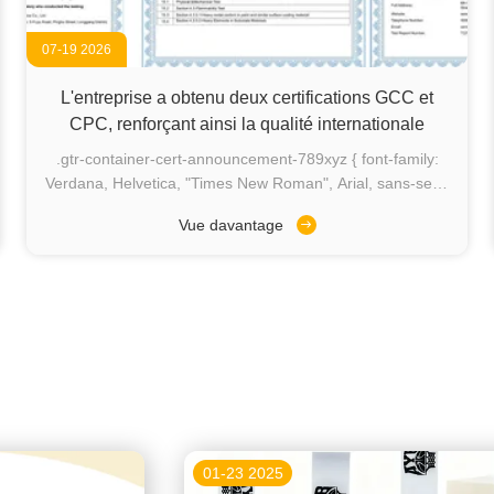
07-19 2026
L'entreprise a obtenu deux certifications GCC et
CPC, renforçant ainsi la qualité internationale
.gtr-container-cert-announcement-789xyz { font-family:
Verdana, Helvetica, "Times New Roman", Arial, sans-serif;
color: #333; line-height: 1.6; padding: 20px; max-width:
Vue davantage
900px; margin: 0 auto; box-sizing: border-box; } .gtr-
container-cert-announcement-789xyz p { font-size: 14px;
margin-bottom: 1em; text-align: left !important; word-
break: normal; overflow-wrap: normal; } .gtr-container-
cert-announcement-789xyz .gtr-title { font-size: 18px;
font-weight: bold; color: #FDA300; margin-bottom: 1.5em;
text-align: center; } .gtr-container-cert-announcement-
789xyz .gtr-highlight { color: #FDA300; font-weight: bold; }
.gtr-container-cert-announcement-789xyz img { height:
auto; display: block; margin: 20px auto; max-width: 100%;
01-23 2025
} @media (min-width: 768px) { .gtr-container-cert-