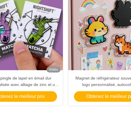
Vidéo
pingle de lapel en émail dur
Magnet de réfrigérateur souv
isée avec alliage de zinc et un
logo personnalisé, autocol
personnalisé pour la marque
magnétiques acryliques 
tenez le meilleur prix
Obtenez le meilleur p
réfrigérateur, design anime d
animé, aimant acryliq