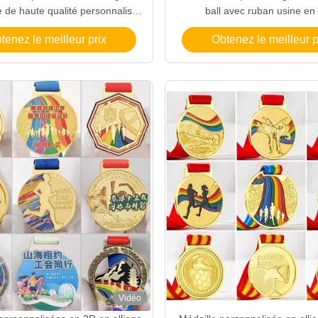
e de haute qualité personnalisé
ball avec ruban usine en
ntique moderne personnalisée
tenez le meilleur prix
Obtenez le meilleur p
n'importe quelle taille
Vidéo