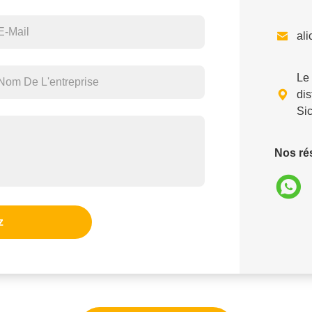

al
Le

dis
Si
Nos ré
z