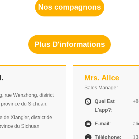
Nos compagnons
Plus D'informations
d.
Mrs. Alice
Sales Manager
g, rue Wenzhong, district
Quel Est
+8
 province du Sichuan.
L'app?:
e de Xiang'er, district de
E-mail:
al
ovince du Sichuan.
Téléphone:
13