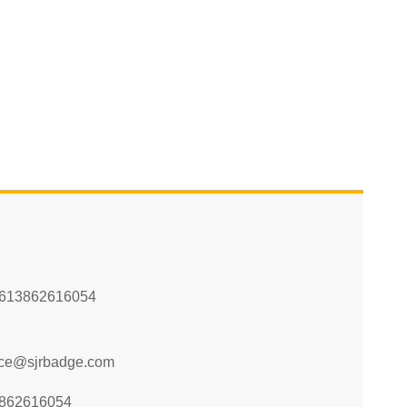
613862616054
ice@sjrbadge.com
862616054