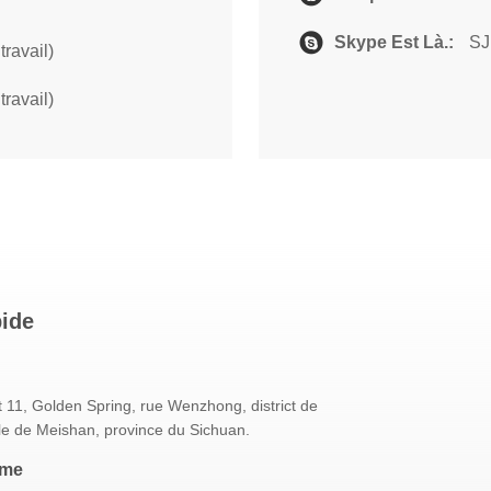
Skype Est Là.:
SJ
ravail)
ravail)
pide
 11, Golden Spring, rue Wenzhong, district de
le de Meishan, province du Sichuan.
mme