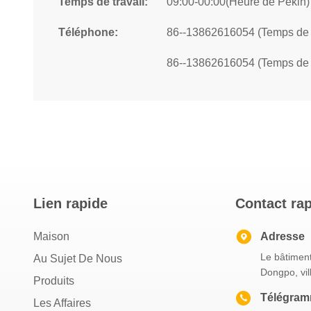
Temps de travail:
09:00-00:00(Heure de Pékin)
Téléphone:
86--13862616054 (Temps de t
86--13862616054 (Temps de t
Lien rapide
Contact ra
Maison
Adresse
Le bâtiment
Au Sujet De Nous
Dongpo, vil
Produits
Télégra
Les Affaires