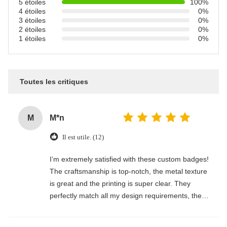
5 étoiles
100%
4 étoiles
0%
3 étoiles
0%
2 étoiles
0%
1 étoiles
0%
Toutes les critiques
M
M*n
Il est utile. (12)
I’m extremely satisfied with these custom badges!
The craftsmanship is top-notch, the metal texture
is great and the printing is super clear. They
perfectly match all my design requirements, the
size and finish are exactly what I wanted. Fast
shipping and very professional service, will