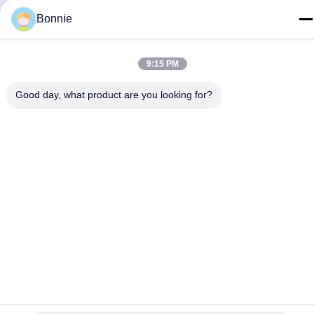
Politique en matière de protection de la vie privée
|
Plan du site
|
Bonnie
Bonne qualité de la Chine goupilles faites sur commande de
revers Fournisseur. © de Copyright 2025-2026 Meishan Jize
Crafts Co., Ltd. . Tous droits réservés.
9:15 PM
Good day, what product are you looking for?