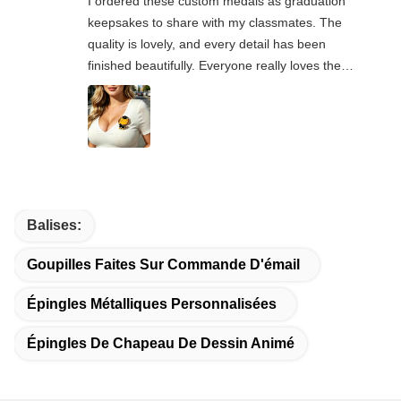
I ordered these custom medals as graduation
keepsakes to share with my classmates. The
quality is lovely, and every detail has been
finished beautifully. Everyone really loves the
designs and overall look of the medals.It’s really
great that the seller offers small-batch
customisation, which suited my needs perfectly.
The whole order experience was lovely, and I’m
very happy with my purchase.
Balises:
Goupilles Faites Sur Commande D'émail
Épingles Métalliques Personnalisées
Épingles De Chapeau De Dessin Animé