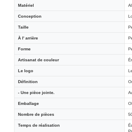
Matériel
Al
Conception
L
Taille
P
À l' arrière
P
Forme
P
Artisanat de couleur
Ém
Le logo
L
Définition
Or
- Une pièce jointe.
A
Emballage
OP
Nombre de pièces
5
Temps de réalisation
Éc
Pr