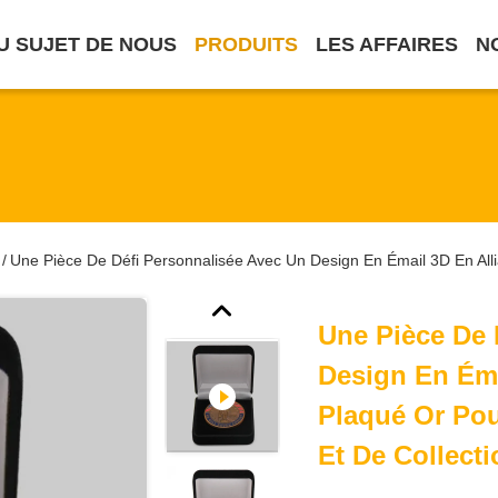
U SUJET DE NOUS
PRODUITS
LES AFFAIRES
N
Une Pièce De Défi Personnalisée Avec Un Design En Émail 3D En All
/
Une Pièce De 
Design En Éma
Plaqué Or Po
Et De Collect