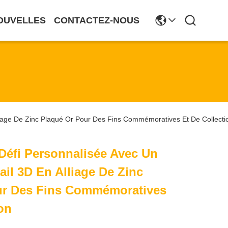
OUVELLES
CONTACTEZ-NOUS
iage De Zinc Plaqué Or Pour Des Fins Commémoratives Et De Collecti
Défi Personnalisée Avec Un
il 3D En Alliage De Zinc
ur Des Fins Commémoratives
ion