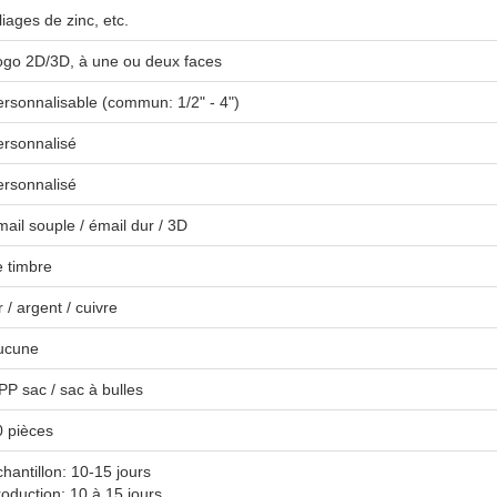
liages de zinc, etc.
ogo 2D/3D, à une ou deux faces
ersonnalisable (commun: 1/2" - 4")
ersonnalisé
ersonnalisé
ail souple / émail dur / 3D
e timbre
 / argent / cuivre
ucune
P sac / sac à bulles
0 pièces
hantillon: 10-15 jours
oduction: 10 à 15 jours