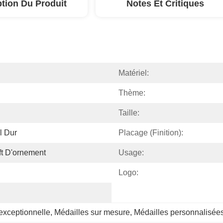
ption Du Produit
Notes Et Critiques
Matériel:
Thème:
Taille:
l Dur
Placage (finition):
aft D'ornement
Usage:
Logo:
exceptionnelle
, 
Médailles sur mesure
, 
Médailles personnalisée