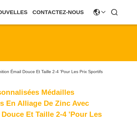
OUVELLES
CONTACTEZ-NOUS
tion Émail Douce Et Taille 2-4 'pour Les Prix Sportifs
sonnalisées Médailles
s En Alliage De Zinc Avec
 Douce Et Taille 2-4 'pour Les