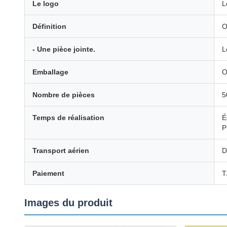
Le logo
L
Définition
O
- Une pièce jointe.
L
Emballage
O
Nombre de pièces
5
Temps de réalisation
É
P
Transport aérien
D
Paiement
T
Images du produit