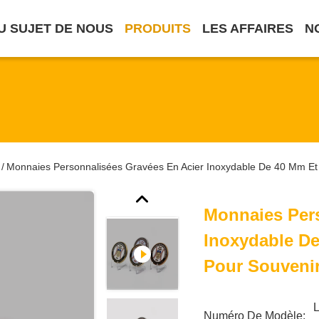
U SUJET DE NOUS
PRODUITS
LES AFFAIRES
N
Monnaies Personnalisées Gravées En Acier Inoxydable De 40 Mm Et
/
Monnaies Pers
Inoxydable De
Pour Souveni
L
Numéro De Modèle: