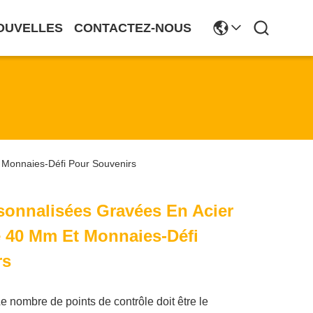
OUVELLES
CONTACTEZ-NOUS
 Monnaies-Défi Pour Souvenirs
onnalisées Gravées En Acier
 40 Mm Et Monnaies-Défi
rs
e nombre de points de contrôle doit être le