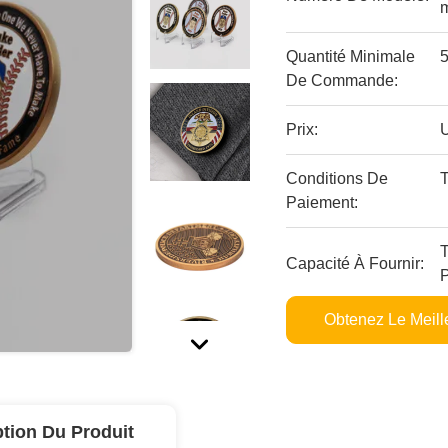
m
Quantité Minimale
De Commande:
Prix:
Conditions De
Paiement:
T
Capacité À Fournir:
P
Obtenez Le Meille
ption Du Produit