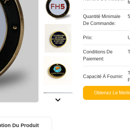
f
Quantité Minimale
De Commande:
Prix:
Conditions De
Paiement:
T
Capacité À Fournir:
P
Obtenez Le Meille
ption Du Produit