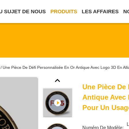
U SUJET DE NOUS
PRODUITS
LES AFFAIRES
N
Une Pièce De Défi Personnalisée En Or Antique Avec Logo 3D En Al
/
Une Pièce De 
Antique Avec 
Pour Un Usag
L
Numéro De Modèle: