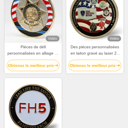
Vidéo
Vidéo
Pièces de défi
Des pièces personnalisées
personnalisées en alliage de
en laiton gravé au laser 2D
zinc 3D émaillées avec logo
avec logo personnalisé pour
Obtenez le meilleur prix
Obtenez le meilleur prix
personnalisé pour souvenirs
souvenirs et événements
et événements
commémoratifs
commémoratifs