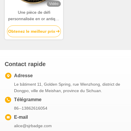
Vidéo
Une pièce de défi
personnalisée en or antique
avec logo 3D en alliage de
Obtenez le meilleur prix
zinc pour un usage de
souvenir
Contact rapide
Adresse
Le bâtiment 11, Golden Spring, rue Wenzhong, district de
Dongpo, ville de Meishan, province du Sichuan.
Télégramme
86--13862616054
E-mail
alice@sjrbadge.com