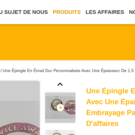
U SUJET DE NOUS
PRODUITS
LES AFFAIRES
N
Une Épingle En Émail Dur Personnalisée Avec Une Épaisseur De 1,5
/
Une Épingle E
Avec Une Épa
Embrayage Pa
D'affaires