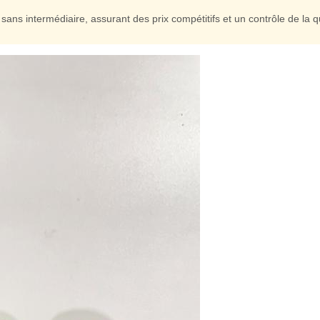
sans intermédiaire, assurant des prix compétitifs et un contrôle de la qu