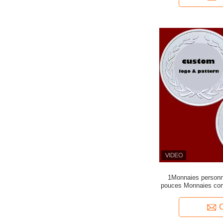
1Monnaies personna
pouces Monnaies co
perso