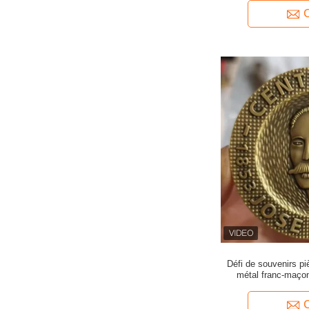
Défi de souvenirs p
métal franc-maçon
col