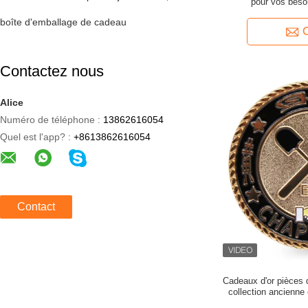
pour vos bes
boîte d'emballage de cadeau
Contactez nous
Alice
Numéro de téléphone :
13862616054
Quel est l'app? :
+8613862616054
Contact
Cadeaux d'or pièces 
collection ancienne
votre p