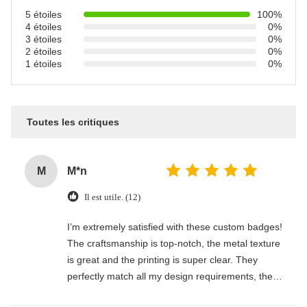
5 étoiles
100%
4 étoiles
0%
3 étoiles
0%
2 étoiles
0%
1 étoiles
0%
Toutes les critiques
M
M*n
Il est utile. (12)
I’m extremely satisfied with these custom badges!
The craftsmanship is top-notch, the metal texture
is great and the printing is super clear. They
perfectly match all my design requirements, the
size and finish are exactly what I wanted. Fast