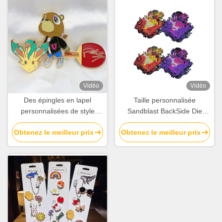
Vidéo
Vidéo
Des épingles en lapel
Taille personnalisée
personnalisées de style
Sandblast BackSide Die
vintage avec logo
frappé émail doux épingles
Obtenez le meilleur prix
Obtenez le meilleur prix
personnalisé et matériaux
de lapel épingles métalliques
respectueux de
l'environnement pour les
conférences d'affaires