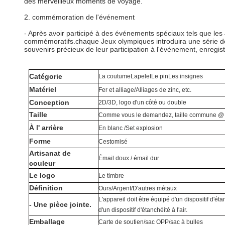
des merveilleux moments de voyage.
2. commémoration de l'événement
- Après avoir participé à des événements spéciaux tels que le
commémoratifs.chaque Jeux olympiques introduira une série de
souvenirs précieux de leur participation à l'événement, enregis
Catégorie
La coutume
Lapelet
Le pin
Les insignes
Matériel
Fer et alliage
/
Alliages de zinc, etc.
Conception
2D/3D, logo d'un côté ou double
Taille
Comme vous le demandez, taille commune @ 
À l' arrière
En blanc
/
S
et explosion
Forme
C
estomisé
Artisanat de
Émail doux / émail dur
couleur
Le logo
Le timbre
Définition
Ours/Argent/
D'autres métaux
L'appareil doit être équipé d'un dispositif d'éta
- Une pièce jointe.
d'un dispositif d'étanchéité à l'air.
Emballage
Carte de soutien/sac OPP/sac à bulles