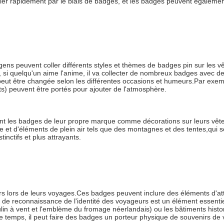
r rapidement par le biais de badges, et les badges peuvent également 
ens peuvent coller différents styles et thèmes de badges pin sur les v
, si quelqu'un aime l'anime, il va collecter de nombreux badges avec d
 peut être changée selon les différentes occasions et humeurs.Par exem
s) peuvent être portés pour ajouter de l'atmosphère.
nt les badges de leur propre marque comme décorations sur leurs vête
t d'éléments de plein air tels que des montagnes et des tentes,qui s
nctifs et plus attrayants.
lors de leurs voyages.Ces badges peuvent inclure des éléments d'attr
de reconnaissance de l'identité des voyageurs est un élément essentie
ulin à vent et l'emblème du fromage néerlandais) ou les bâtiments hist
temps, il peut faire des badges un porteur physique de souvenirs de v