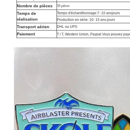
Nombre de pièces
50 pièces
Temps de
Temps d'échantillonnage:7
- 10 ans
jours
réalisation
Production en série: 10
- 15 ans.
jours
Transport aérien
DHL ou UPS
Paiement
T / T, Western Union, Paypal Vous pouvez paye