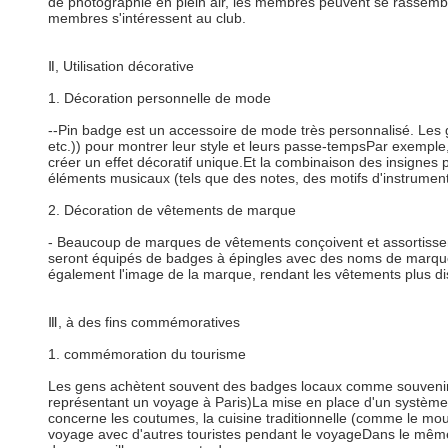
de photographie en plein air, les membres peuvent se rassemble
membres s'intéressent au club.
Ⅱ, Utilisation décorative
1. Décoration personnelle de mode
--Pin badge est un accessoire de mode très personnalisé. Les g
etc.)) pour montrer leur style et leurs passe-tempsPar exemple
créer un effet décoratif unique.Et la combinaison des insignes
éléments musicaux (tels que des notes, des motifs d'instrument
2. Décoration de vêtements de marque
- Beaucoup de marques de vêtements conçoivent et assortisse
seront équipés de badges à épingles avec des noms de marque e
également l'image de la marque, rendant les vêtements plus disti
Ⅲ, à des fins commémoratives
1. commémoration du tourisme
Les gens achètent souvent des badges locaux comme souvenirs 
représentant un voyage à Paris)La mise en place d'un système 
concerne les coutumes, la cuisine traditionnelle (comme le mo
voyage avec d'autres touristes pendant le voyageDans le même 