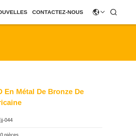
OUVELLES
CONTACTEZ-NOUS
D En Métal De Bronze De
icaine
jj-044
50 pièces