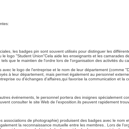
ntes:
ociales, les badges pin sont souvent utilisés pour distinguer les diffé
 le logo "Student Union"Cela aide les enseignants et les camarades de c
tels que le maintien de l'ordre lors de l'organisation des activités du c
es avec le logo de l'entreprise et le nom de leur département (comme
yés à leur département, mais permet également au personnel externe te
ntreprise ou d'échanges d'affaires,qui favorise la communication et la c
autres événements, le personnel portera des insignes spécialement conç
peuvent consulter le site Web de l'exposition.ils peuvent rapidement trou
 les associations de photographie) produisent des badges avec le nom et
 également la reconnaissance mutuelle entre les membres.. Lors de l'org