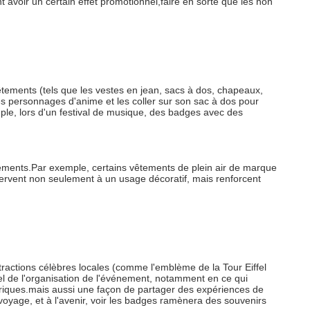
avoir un certain effet promotionnel,faire en sorte que les non
êtements (tels que les vestes en jean, sacs à dos, chapeaux,
es personnages d'anime et les coller sur son sac à dos pour
ple, lors d'un festival de musique, des badges avec des
ments.Par exemple, certains vêtements de plein air de marque
ervent non seulement à un usage décoratif, mais renforcent
actions célèbres locales (comme l'emblème de la Tour Eiffel
l de l'organisation de l'événement, notamment en ce qui
oriques.mais aussi une façon de partager des expériences de
oyage, et à l'avenir, voir les badges ramènera des souvenirs