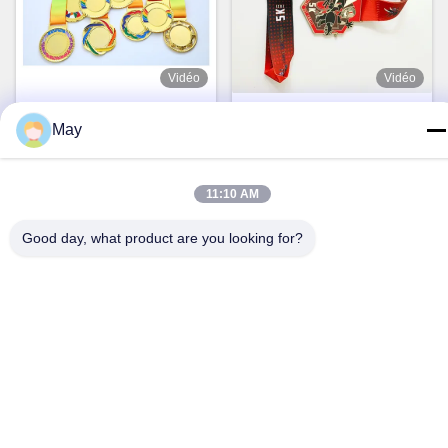
Vidéo
Vidéo
2Médaille personnalisée d'or
Médailles de sport enduites
gravée au laser de 5 pouces
d'or sur mesure de 2,25
May
pour le championnat de
pouces avec conception 3D
Obtenez le meilleur prix
Obtenez le meilleur prix
l'haltérophilie.
en alliage de zinc.
11:10 AM
Good day, what product are you looking for?
Vidéo
Vidéo
Médaille commémorative 3D
Médailles gravées sur