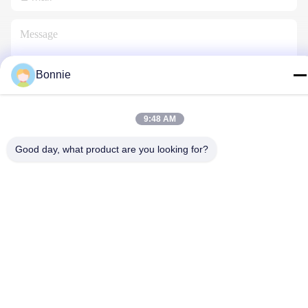
Bonnie
Contactez-Nous
9:48 AM
Good day, what product are you looking for?
Politique en matière de protection de la vie privée
|
Plan du site
|
Bonne qualité de la Chine goupilles faites sur commande de
revers Fournisseur. © de Copyright 2025-2026 Meishan Jize
Crafts Co., Ltd. . Tous droits réservés.