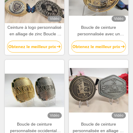
Vidéo
Vidéo
Ceinture à logo personnalisé
Boucle de ceinture
en alliage de zinc Boucle à
personnalisée avec un
crochet 3,5 pouces pour
matériau en alliage de zinc
Obtenez le meilleur prix
Obtenez le meilleur prix
conceptions personnalisées
et un logo personnalisé de
3,5 pouces pour un style
personnalisé
Vidéo
Vidéo
Boucle de ceinture
Boucle de ceinture
personnalisée occidentale
personnalisée en alliage de