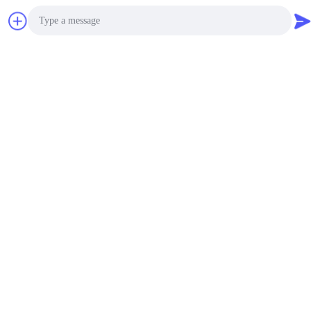
Photo
Video Call
Audio Call