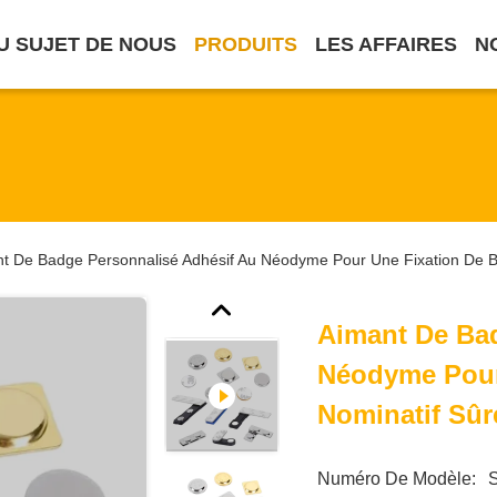
U SUJET DE NOUS
PRODUITS
LES AFFAIRES
N
t De Badge Personnalisé Adhésif Au Néodyme Pour Une Fixation De B
Aimant De Ba
Néodyme Pour
Nominatif Sûr
Numéro De Modèle: