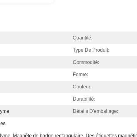
Quantité:
Type De Produit:
Commodité:
Forme:
Couleur:
Durabilité:
dyme
Détails D'emballage:
ces
odyme
, 
Magnéte de badge rectangulaire
, 
Des étiquettes magnéti