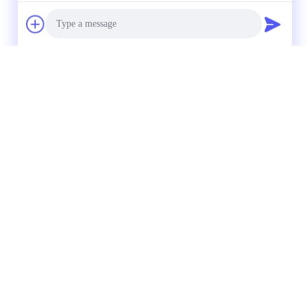
Photo
Video Call
Audio Call