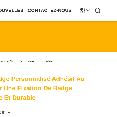
OUVELLES
CONTACTEZ-NOUS
adge Nominatif Sûre Et Durable
dge Personnalisé Adhésif Au
 Une Fixation De Badge
e Et Durable
SJR-M