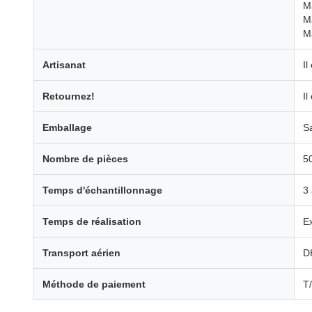
M
M
M
Artisanat
Il
Retournez!
Il
Emballage
S
Nombre de pièces
5
Temps d'échantillonnage
3 
Temps de réalisation
E
Transport aérien
D
Méthode de paiement
T