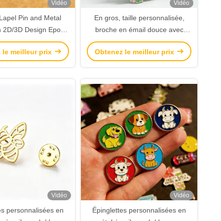
Vidéo
Vidéo
apel Pin and Metal
En gros, taille personnalisée,
h 2D/3D Design Epoxy
broche en émail douce avec
d Zinc Alloy Material
anneau magnétique pour la
le meilleur prix
Obtenez le meilleur prix
marque et la décoration
Vidéo
Vidéo
es personnalisées en
Épinglettes personnalisées en