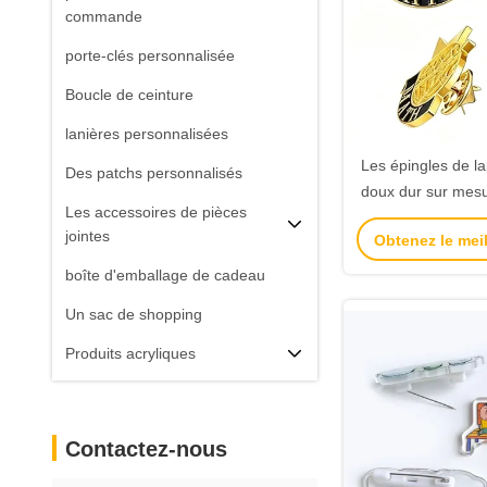
commande
porte-clés personnalisée
Boucle de ceinture
lanières personnalisées
Les épingles de la
Des patchs personnalisés
doux dur sur mesu
Les accessoires de pièces
logo pour les
jointes
Obtenez le meil
chapeaux sacs cad
en gr
boîte d'emballage de cadeau
Un sac de shopping
Produits acryliques
Contactez-nous