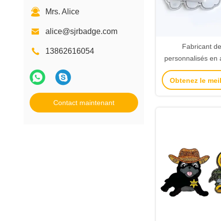
Mrs. Alice
alice@sjrbadge.com
Fabricant d
13862616054
personnalisés en 
logo arc-en-ciel 
Obtenez le meil
dessin animé et a
en acrylique, badg
Contact maintenant
acrylique, épingle