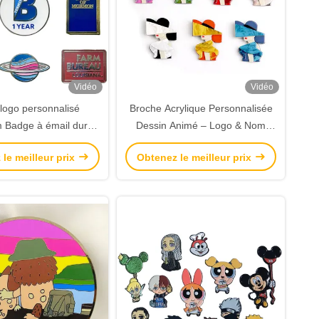
Vidéo
Vidéo
logo personnalisé
Broche Acrylique Personnalisée
 Badge à émail dur
Dessin Animé – Logo & Nom
liage de fer ou de zinc
Imprimé, Pince à Cheveux ou
le meilleur prix
Obtenez le meilleur prix
acher des souvenirs
Badge Magnétique pour
Décoration Stylée