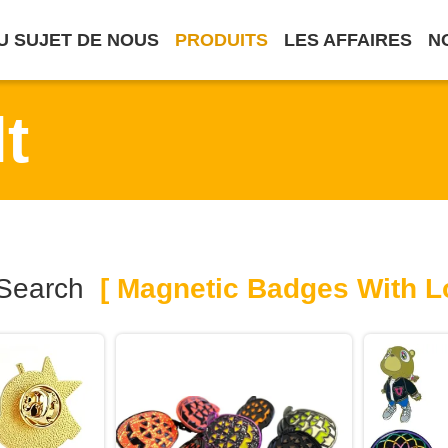
U SUJET DE NOUS
PRODUITS
LES AFFAIRES
N
t
Search
[ Magnetic Badges With L