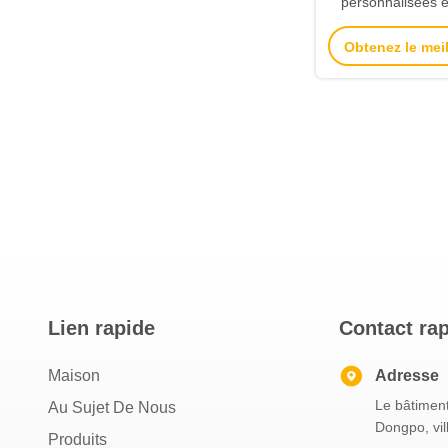
personnalisées en
avec un matériau 
Obtenez le meil
zinc pour un
personna
Lien rapide
Contact ra
Maison
Adresse
Le bâtiment
Au Sujet De Nous
Dongpo, vil
Produits