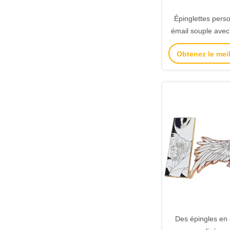
Épinglettes pers
émail souple avec 
alliage de zinc 
Obtenez le meil
émaillées pers
Des épingles en 