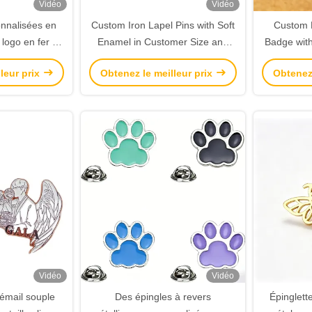
Vidéo
Vidéo
onnalisées en
Custom Iron Lapel Pins with Soft
Custom L
logo en fer et
Enamel in Customer Size and
Badge wit
- Épinglettes
Custom Color for Branding
Coating an
leur prix
Obtenez le meilleur prix
Obtenez 
onnalisées
Vidéo
Vidéo
émail souple
Des épingles à revers
Épinglett