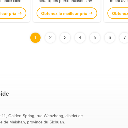
 taille client
métalliques personnalisées avec
métal ave
en alliage de
votre logo, des couleurs
votre l
leur prix
Obtenez le meilleur prix
Obtenez 
e marque
étincelantes et des tailles
chapeaux,
lisée
personnalisées d'un fournisseur
en gros.
1
2
3
4
5
6
7
pide
 11, Golden Spring, rue Wenzhong, district de
le de Meishan, province du Sichuan.