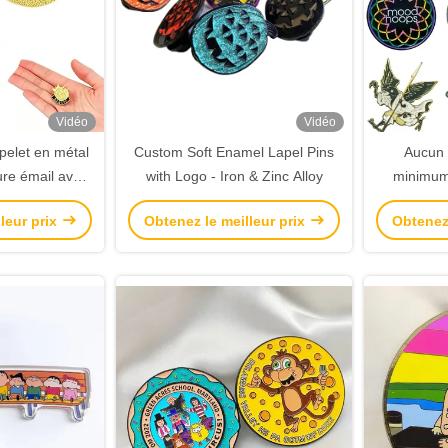
Vidéo
Vidéo
pelet en métal
Custom Soft Enamel Lapel Pins
Aucun 
re émail avec
with Logo - Iron & Zinc Alloy
minimum
 vêtements
doux et al
leur prix
Obtenez le meilleur prix
Obtenez 
eaux fabricant
pour att
os