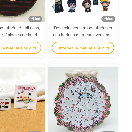
Vidéo
Vidéo
onnalisée, émail doux,
Des épingles personnalisées et
r, épingles de lapelet
des badges en métal avec émail
nalisées et badge
doux, émail dur et options de
le meilleur prix
Obtenez le meilleur prix
métallique
conception 3D