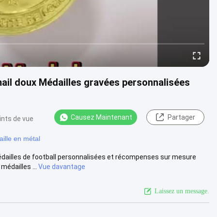
mail doux Médailles gravées personnalisées
Causez Maintenant
Partager
ints de vue
ille en métal
édailles de football personnalisées et récompenses sur mesure
édailles ...
Vue davantage
Laissez un message.