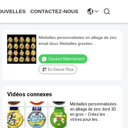
OUVELLES
CONTACTEZ-NOUS
Médailles personnalisées en alliage de zinc
émail doux Médailles gravées
personnalisées avec taille personnalisée
Causez Maintenant
En Savoir Plus
Vidéos connexes
Médailles personnalisées
en alliage de zinc doré 3D
en gros – Créez les
vôtres pour les
marathons, la course à