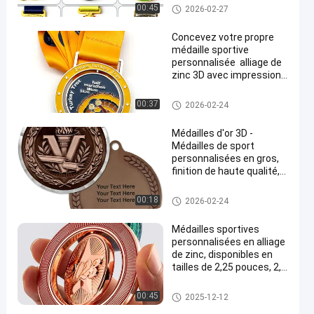
pied et les récompenses
Médailles faites sur command
00:45
2026-02-27
sportives
e
Concevez votre propre
médaille sportive
personnalisée ️ alliage de
zinc 3D avec impression
UV dorée pour le
marathon, la remise des
Médailles faites sur command
00:37
2026-02-24
diplômes et les prix
e
Médailles d'or 3D -
Médailles de sport
personnalisées en gros,
finition de haute qualité,
fabricant bon marché
direct
Médailles faites sur command
00:18
2026-02-24
e
Médailles sportives
personnalisées en alliage
de zinc, disponibles en
tailles de 2,25 pouces, 2,5
pouces et 3 pouces, pour
les clubs de natation et
Médailles faites sur command
00:45
2025-12-12
les événements sur le
e