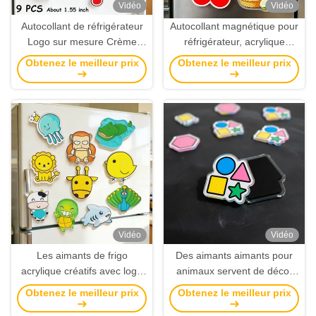
Vidéo
Vidéo
Autocollant de réfrigérateur
Autocollant magnétique pour
Logo sur mesure Crème
réfrigérateur, acrylique
glacée d'été Cartoon aimant
personnalisé, tailles et
Obtenez le meilleur prix
Obtenez le meilleur prix
acrylique en gros
formes magnétiques fortes,
vente en gros
Vidéo
Vidéo
Les aimants de frigo
Des aimants aimants pour
acrylique créatifs avec logo
animaux servent de décor
personnalisé sont des
acrylique personnalisé et de
Obtenez le meilleur prix
Obtenez le meilleur prix
autocollants en gros.
cadeau unique.