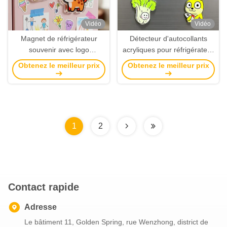
Vidéo
Vidéo
Magnet de réfrigérateur
Détecteur d'autocollants
souvenir avec logo
acryliques pour réfrigérateur
personnalisé, autocollants
à base de magnétisme
Obtenez le meilleur prix
Obtenez le meilleur prix
magnétiques acryliques pour
réfrigérateur, design anime
de dessin animé, aimant
acrylique
1
2
Contact rapide
Adresse
Le bâtiment 11, Golden Spring, rue Wenzhong, district de