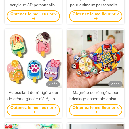
acrylique 3D personnalisé
pour animaux personnalisés
Magnet de réfrigérateur en
adorables - Décoration
Obtenez le meilleur prix
Obtenez le meilleur prix
forme de feuille de plante
acrylique personnalisée et
idée de cadeau unique
Vidéo
Vidéo
Autocollant de réfrigérateur
Magnéte de réfrigérateur
de crème glacée d'été, Logo
bricolage ensemble artisanal
personnalisé, dessin animé
acrylique ronde avec rotation
Obtenez le meilleur prix
Obtenez le meilleur prix
créatif, aimant de
Magnéte de réfrigérateur
réfrigérateur en acrylique,
décoratif avec adhésif de
vente en gros
soutien aimants doux