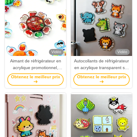
Vidéo
Vidéo
Aimant de réfrigérateur en
Autocollants de réfrigérateur
acrylique promotionnel,
en acrylique transparent sur
Souvenirs touristiques
mesure – Aimant puissant,
Obtenez le meilleur prix
Obtenez le meilleur prix
personnalisés, aimant rotatif
dimensions et contours
en acrylique, vente en gros
personnalisables