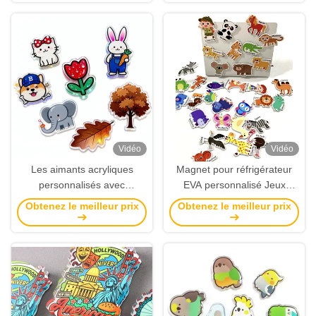
Vidéo
Vidéo
Les aimants acryliques
Magnet pour réfrigérateur
personnalisés avec
EVA personnalisé Jeux
l'impression d'anime sont
éducatifs pour enfants
Obtenez le meilleur prix
Obtenez le meilleur prix
des souvenirs promotionnels
Cartoon Autocollants
de réfrigérateur et des
magnétiques Décoration de
cadeaux en gros.
la maison