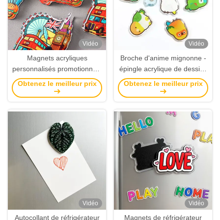
Vidéo
Vidéo
Magnets acryliques
Broche d'anime mignonne -
personnalisés promotionnels
épingle acrylique de dessins
️ Magnets de réfrigérateur de
animés japonais sur mesure,
Obtenez le meilleur prix
Obtenez le meilleur prix
design d'anime imprimés
décoration et accessoires de
pour souvenir et cadeau en
fille de haute qualité
gros
Vidéo
Vidéo
Autocollant de réfrigérateur
Magnets de réfrigérateur