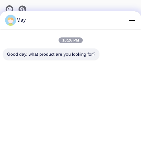
May
Notre Newsletter
Abonnez-vous à notre newsletter pour des réductions et plus
10:26 PM
encore.
Good day, what product are you looking for?
Contactez-Nous
Politique en matière de protection de la vie privée
|
Plan du site
|