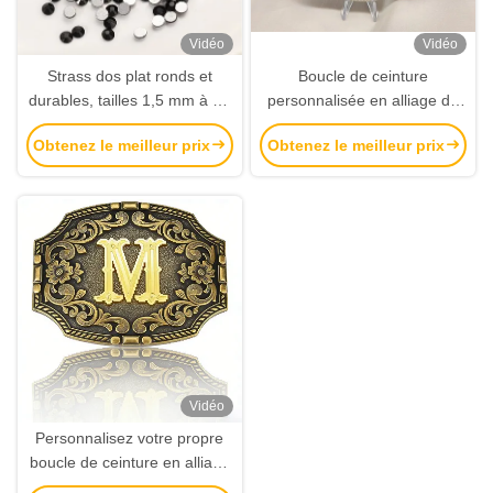
Vidéo
Vidéo
Strass dos plat ronds et
Boucle de ceinture
durables, tailles 1,5 mm à 10
personnalisée en alliage de
mm, pour décoration de
zinc avec finition écologique
Obtenez le meilleur prix
Obtenez le meilleur prix
badges, médailles et
et logo personnalisé pour
vêtements
hommes et femmes
Vidéo
Personnalisez votre propre
boucle de ceinture en alliage
de zinc avec une finition