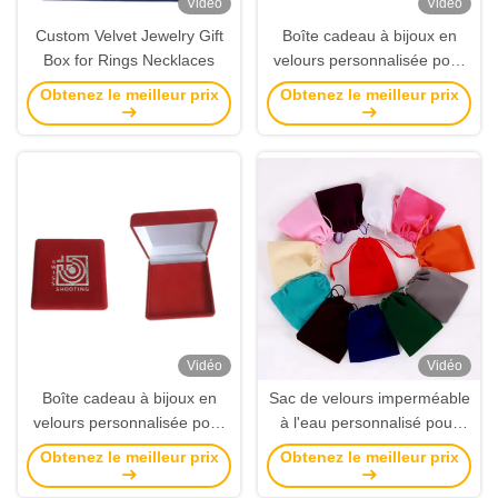
Vidéo
Vidéo
Custom Velvet Jewelry Gift
Boîte cadeau à bijoux en
Box for Rings Necklaces
velours personnalisée pour
bagues et colliers
Obtenez le meilleur prix
Obtenez le meilleur prix
Vidéo
Vidéo
Boîte cadeau à bijoux en
Sac de velours imperméable
velours personnalisée pour
à l'eau personnalisé pour
bagues et colliers
l'emballage et le stockage de
Obtenez le meilleur prix
Obtenez le meilleur prix
cadeaux avec un matériau
respectueux de