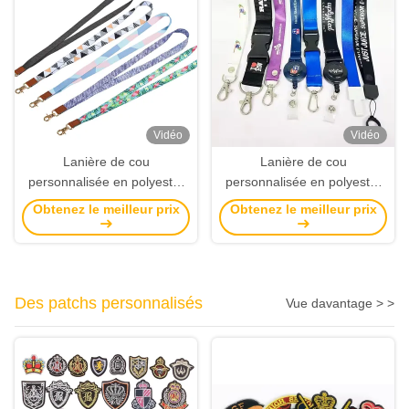
Vidéo
Vidéo
Lanière de cou
Lanière de cou
personnalisée en polyester
personnalisée en polyester
avec logo et impression
avec logo, impression
Obtenez le meilleur prix
Obtenez le meilleur prix
sérigraphique pour porte-
sérigraphique pour porte-
clés
clés et cartes d'identité
Des patchs personnalisés
Vue davantage > >