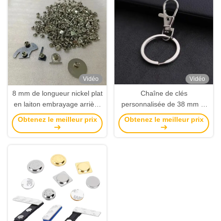
Vidéo
Vidéo
8 mm de longueur nickel plat
Chaîne de clés
en laiton embrayage arrière
personnalisée de 38 mm et
épingle avec embrayage
porte-clés pour l'usage
Obtenez le meilleur prix
Obtenez le meilleur prix
papillon pour une installation
quotidien et les cadeaux
facile Aucun outil requis