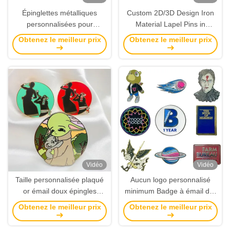
Épinglettes métalliques
Custom 2D/3D Design Iron
personnalisées pour
Material Lapel Pins in
l'identification
Customer Size for Corporate
Obtenez le meilleur prix
Obtenez le meilleur prix
organisationnelle
Branding and Events
Vidéo
Vidéo
Taille personnalisée plaqué
Aucun logo personnalisé
or émail doux épingles
minimum Badge à émail dur
personnalisées pour la
doux et alliage de fer ou de
Obtenez le meilleur prix
Obtenez le meilleur prix
marque d'entreprise
zinc pour attacher des
souvenirs