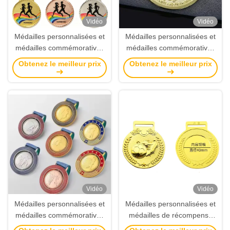
Vidéo
Vidéo
Médailles personnalisées et
Médailles personnalisées et
médailles commémoratives
médailles commémoratives
avec moulage sous pression
avec moulage sous pression
Obtenez le meilleur prix
Obtenez le meilleur prix
3D, placage émail souple et
3D, conception
design personnalisable
personnalisable et placage
en émail doux
Vidéo
Vidéo
Médailles personnalisées et
Médailles personnalisées et
médailles commémoratives
médailles de récompense
avec design 3D moulé sous
avec design 3D moulé sous