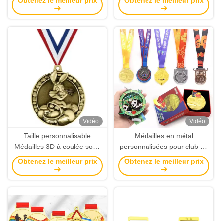
Obtenez le meilleur prix
Obtenez le meilleur prix
pression, ruban
pression, taille
personnalisable et placage
personnalisable et placage
en émail souple
en émail souple
Vidéo
Vidéo
Taille personnalisable
Médailles en métal
Médailles 3D à coulée sous
personnalisées pour club de
pression avec émail doux
natation, alliage de zinc,
Obtenez le meilleur prix
Obtenez le meilleur prix
pour les sports et les
récompenses sportives
souvenirs