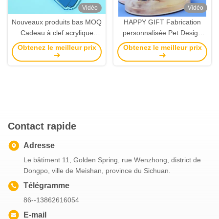
Vidéo
Vidéo
Nouveaux produits bas MOQ
HAPPY GIFT Fabrication
Cadeau à clef acrylique
personnalisée Pet Design
mignon Unique anime porte-
Magnet de réfrigérateur
Obtenez le meilleur prix
Obtenez le meilleur prix
clés en plastique à vendre
acrylique Adorable
en ligne
personnalisation d'anime
Autocollant plastique
holographique
Contact rapide
Adresse
Le bâtiment 11, Golden Spring, rue Wenzhong, district de
Dongpo, ville de Meishan, province du Sichuan.
Télégramme
86--13862616054
E-mail