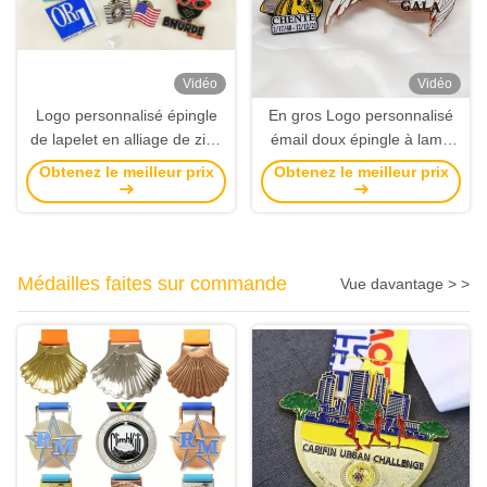
Vidéo
Vidéo
Logo personnalisé épingle
En gros Logo personnalisé
de lapelet en alliage de zinc
émail doux épingle à lame
d'épaisseur de 1,5 mm pour
avec badge métallique de
Obtenez le meilleur prix
Obtenez le meilleur prix
cadeaux d'affaires et
1,5 mm d'épaisseur
souvenirs
Médailles faites sur commande
Vue davantage > >