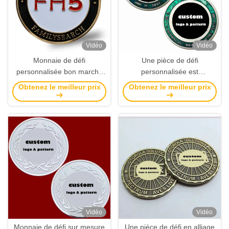
Vidéo
Vidéo
Monnaie de défi
Une pièce de défi
personnalisée bon marché
personnalisée est
Pas de frais de moulage
estampillée en alliage de
Obtenez le meilleur prix
Obtenez le meilleur prix
Plaqué en or au laser gravé
zinc avec un logo 3D à des
30 mm 40 mm 50 mm
fins commémoratives et de
Monnaie vierge cuivre laiton
collection
fer
Vidéo
Vidéo
Monnaie de défi sur mesure
Une pièce de défi en alliage