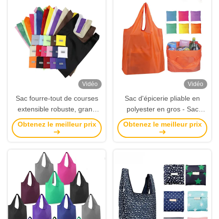
Vidéo
Vidéo
Sac fourre-tout de courses
Sac d'épicerie pliable en
extensible robuste, grand
polyester en gros - Sac
sac réutilisable pliable pour
d'épicerie réutilisable léger
Obtenez le meilleur prix
Obtenez le meilleur prix
le stockage des courses, sac
Logo personnalisé pour le
pliant en nylon et polyester
supermarché
(en stock)