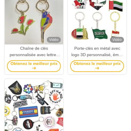
Vidéo
Vidéo
Chaîne de clés
Porte-clés en métal avec
personnalisée avec lettres
logo 3D personnalisé, émail
de logo 3D Émail dur doux et
souple/dur, taille
Obtenez le meilleur prix
Obtenez le meilleur prix
sablage arrière Chaîne de
personnalisée pour porte-
clés personnalisée
clés promotionnel