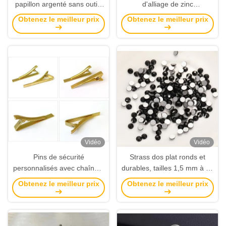
papillon argenté sans outils
d'alliage de zinc
requis 11 mm de diamètre
d'embrayage de papillon
Obtenez le meilleur prix
Obtenez le meilleur prix
cuivre nickelé pour les
arrière épingle épingle
attaches de cravate et la
épingle porte-balises pour
fabrication artisanale
femmes
Vidéo
Vidéo
Pins de sécurité
Strass dos plat ronds et
personnalisés avec chaîne à
durables, tailles 1,5 mm à 10
billes pour les insignes plus
mm, pour décoration de
Obtenez le meilleur prix
Obtenez le meilleur prix
grands et l'utilisation
badges, médailles et
décorative
vêtements