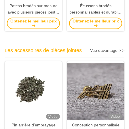
Patchs brodés sur mesure
Écussons brodés
avec plusieurs pièces jointes
personnalisables et durables
pour souvenirs
avec bordures Merrow ou
Obtenez le meilleur prix
Obtenez le meilleur prix
d'événements et cadeaux
découpées au laser pour
promotionnels
vêtements et cadeaux
Les accessoires de pièces jointes
Vue davantage > >
Vidéo
Vidéo
Pin arrière d'embrayage
Conception personnalisée