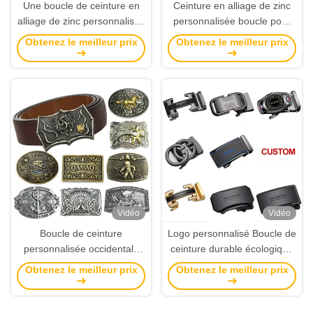
Une boucle de ceinture en
Ceinture en alliage de zinc
alliage de zinc personnalisée
personnalisée boucle pour
avec votre logo en taille 3,5
hommes avec logo 3-3.5
Obtenez le meilleur prix
Obtenez le meilleur prix
pouces pour un style
pouces
personnalisé.
Vidéo
Vidéo
Boucle de ceinture
Logo personnalisé Boucle de
personnalisée occidentale
ceinture durable écologique
en alliage de zinc avec une
pour cadeaux et souvenirs
Obtenez le meilleur prix
Obtenez le meilleur prix
forme personnalisée et une
personnalisés
taille de 3,5 pouces pour
hommes