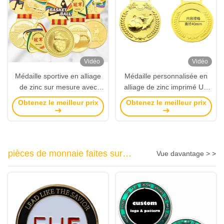
Vidéo
Vidéo
Médaille sportive en alliage
Médaille personnalisée en
de zinc sur mesure avec
alliage de zinc imprimé UV
plaque dorée et conception
3D Gold Award pour les
Obtenez le meilleur prix
Obtenez le meilleur prix
sur mesure pour les prix et
sports de marathon
les souvenirs
pièces de monnaie faites sur
Vue davantage > >
commande