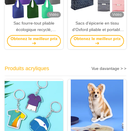
Vidéo
Vidéo
Sac fourre-tout pliable
Sacs d'épicerie en tissu
écologique recyclé,
d'Oxford pliable et portable
shopping, polyester
résistant à l'eau et
Obtenez le meilleur prix
Obtenez le meilleur prix
indéchirable, imperméable,
respectueux de
réutilisable, promotionnel
l'environnement
personnalisé (en stock)
Produits acryliques
Vue davantage > >